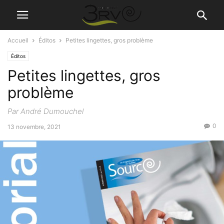
Accueil
Éditos
Petites lingettes, gros problème
Éditos
Petites lingettes, gros
problème
Par André Dumouchel
0
13 novembre, 2021