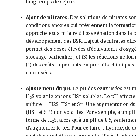
long temps de séjour.
Ajout de nitrates.
Des solutions de nitrates so
conditions anoxies qui préviennent la formation 
approche est similaire à l’oxygénation dans la 
développement des BSR. L’ajout de nitrates offre 
permet des doses élevées d’équivalents d’oxygèn
stockage particulier ; et (3) les réactions ne fo
(1) des coûts importants en produits chimiques e
eaux usées.
Ajustement du pH.
Le pH des eaux usées est mo
–
H
S volatile en ions HS
solubles. Le pH affecte 
2
–
-2
sulfure — H2S, HS
et S
. Une augmentation du
–
-2
(HS
et S
) non volatiles. Par exemple, à un pH
forme de H
S, alors qu’à un pH de 8,5, seulemen
2
d’augmenter le pH. Pour ce faire, l’hydroxyde
sont des produits couramment utilisés. L’odeur