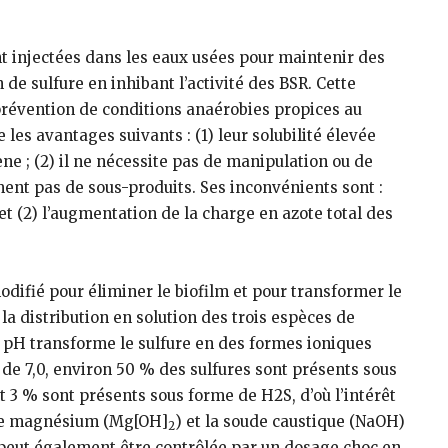
nt injectées dans les eaux usées pour maintenir des
de sulfure en inhibant l’activité des BSR. Cette
prévention de conditions anaérobies propices au
les avantages suivants : (1) leur solubilité élevée
e ; (2) il ne nécessite pas de manipulation ou de
rment pas de sous-produits. Ses inconvénients sont :
t (2) l’augmentation de la charge en azote total des
difié pour éliminer le biofilm et pour transformer le
la distribution en solution des trois espèces de
 pH transforme le sulfure en des formes ioniques
 de 7,0, environ 50 % des sulfures sont présents sous
t 3 % sont présents sous forme de H2S, d’où l’intérêt
 de magnésium (Mg[OH]
) et la soude caustique (NaOH)
2
 peut également être contrôlée par un dosage choc en