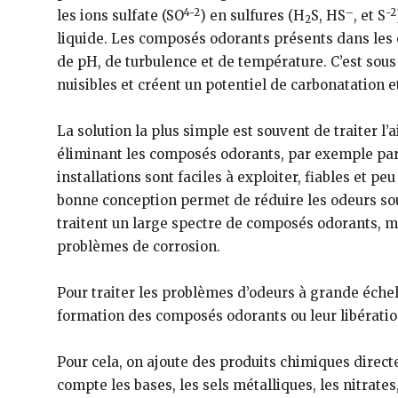
4-2
–
-2
les ions sulfate (SO
) en sulfures (H
S, HS
, et S
2
liquide. Les composés odorants présents dans les e
de pH, de turbulence et de température. C’est sou
nuisibles et créent un potentiel de carbonatation e
La solution la plus simple est souvent de traiter l
éliminant les composés odorants, par exemple par 
installations sont faciles à exploiter, fiables et p
bonne conception permet de réduire les odeurs sous
traitent un large spectre de composés odorants, mai
problèmes de corrosion.
Pour traiter les problèmes d’odeurs à grande échelle
formation des composés odorants ou leur libération da
Pour cela, on ajoute des produits chimiques direct
compte les bases, les sels métalliques, les nitrate