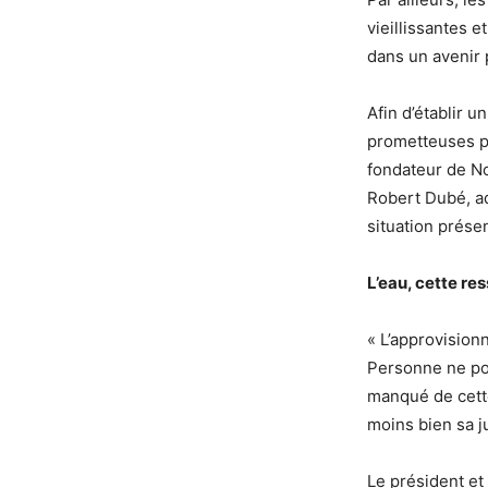
vieillissantes 
dans un avenir 
Afin d’établir u
prometteuses po
fondateur de No
Robert Dubé, ad
situation prése
L’eau, cette re
« L’approvision
Personne ne pou
manqué de cett
moins bien sa j
Le président et