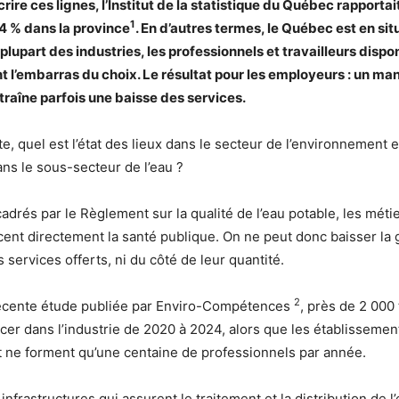
ire ces lignes, l’Institut de la statistique du Québec rapportai
1
 % dans la province
. En d’autres termes, le Québec est en sit
 plupart des industries, les professionnels et travailleurs dispo
 l’embarras du choix. Le résultat pour les employeurs : un man
traîne parfois une baisse des services.
, quel est l’état des lieux dans le secteur de l’environnement e
ns le sous-secteur de l’eau ?
drés par le Règlement sur la qualité de l’eau potable, les métier
ncent directement la santé publique. On ne peut donc baisser la 
s services offerts, ni du côté de leur quantité.
2
récente étude publiée par Enviro-Compétences
, près de 2 000 
cer dans l’industrie de 2020 à 2024, alors que les établissemen
 ne forment qu’une centaine de professionnels par année.
s infrastructures qui assurent le traitement et la distribution de l