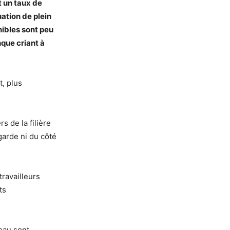
t un taux de
uation de plein
nibles sont peu
que criant à
t, plus
s de la filière
garde ni du côté
travailleurs
ts
’eau sont