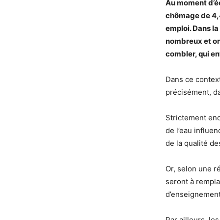
Au moment d’écr
chômage de 4,4
emploi. Dans la
nombreux et ont
combler, qui en
Dans ce contexte
précisément, da
Strictement enca
de l’eau influe
de la qualité de
Or, selon une 
seront à rempla
d’enseignement
Par ailleurs, le