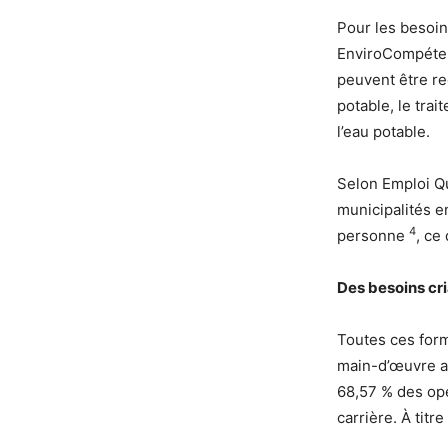
Pour les besoi
EnviroCompétenc
peuvent être re
potable, le tra
l’eau potable.
Selon Emploi Qu
municipalités en
4
personne
, ce
Des besoins cri
Toutes ces form
main-d’œuvre ac
68,57 % des op
carrière. À tit