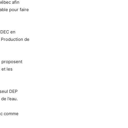
uébec afin
able pour faire
n DEC en
n Production de
n proposent
et les
 seul DEP
 de l’eau.
bec comme