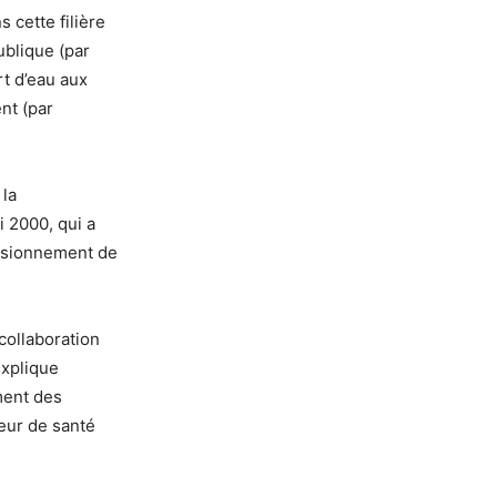
s cette filière
ublique (par
rt d’eau aux
nt (par
 la
 2000, qui a
visionnement de
collaboration
explique
ment des
teur de santé