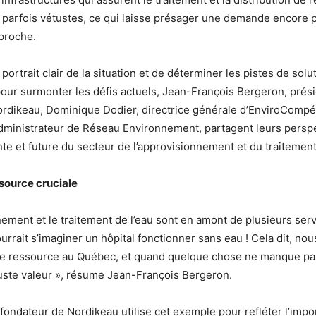
et parfois vétustes, ce qui laisse présager une demande encore 
proche.
n portrait clair de la situation et de déterminer les pistes de solu
ur surmonter les défis actuels, Jean-François Bergeron, prési
rdikeau, Dominique Dodier, directrice générale d’EnviroCompé
ministrateur de Réseau Environnement, partagent leurs perspe
nte et future du secteur de l’approvisionnement et du traitement
ssource cruciale
nement et le traitement de l’eau sont en amont de plusieurs serv
rrait s’imaginer un hôpital fonctionner sans eau ! Cela dit, nou
e ressource au Québec, et quand quelque chose ne manque pa
uste valeur », résume Jean-François Bergeron.
 fondateur de Nordikeau utilise cet exemple pour refléter l’impo