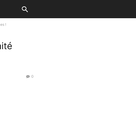
es !
ité
0