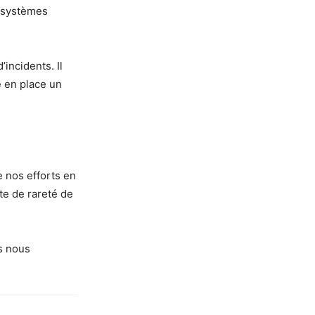
s systèmes
incidents. Il
e en place un
e nos efforts en
te de rareté de
s nous