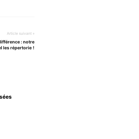
Article suivant »
ifférence : notre
 les répertorie !
usées