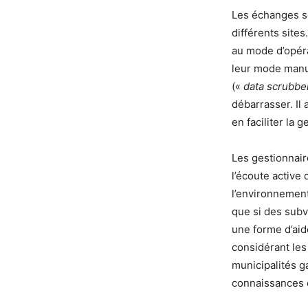
Les échanges se
différents site
au mode d’opéra
leur mode manue
(«
data scrubbe
débarrasser. Il
en faciliter la 
Les gestionnair
l’écoute active
l’environnement,
que si des subv
une forme d’aid
considérant les
municipalités ga
connaissances 