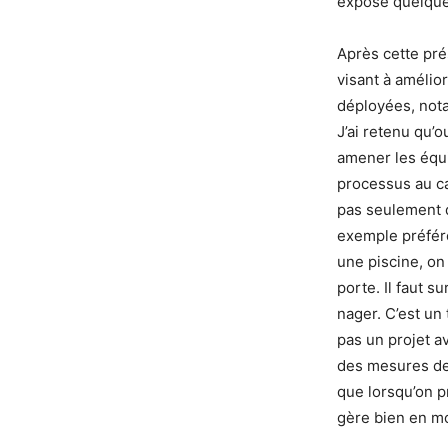
exposé quelques
Après cette pré
visant à amélio
déployées, nota
J’ai retenu qu’o
amener les équ
processus au cas
pas seulement d’
exemple préféré
une piscine, on 
porte. Il faut s
nager. C’est un 
pas un projet a
des mesures de 
que lorsqu’on p
gère bien en mo