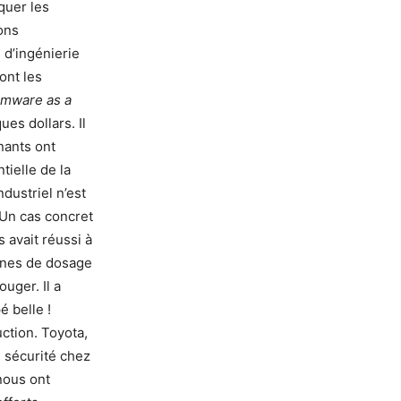
quer les
ions
 d’ingénierie
ont les
mware as a
ues dollars. Il
nants ont
ielle de la
ndustriel n’est
 Un cas concret
s avait réussi à
ignes de dosage
ouger. Il a
é belle !
ction. Toyota,
e sécurité chez
 nous ont