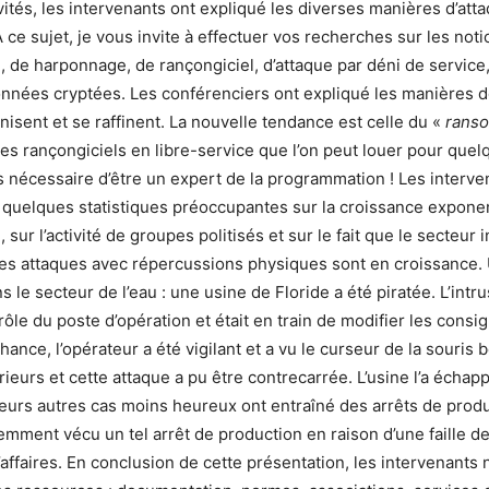
vités, les intervenants ont expliqué les diverses manières d’atta
 ce sujet, je vous invite à effectuer vos recherches sur les not
de harponnage, de rançongiciel, d’attaque par déni de service,
onnées cryptées. Les conférenciers ont expliqué les manières d
nisent et se raffinent. La nouvelle tendance est celle du «
ranso
des rançongiciels en libre-service que l’on peut louer pour quelq
 nécessaire d’être un expert de la programmation ! Les interve
quelques statistiques préoccupantes sur la croissance exponent
sur l’activité de groupes politisés et sur le fait que le secteur i
es attaques avec répercussions physiques sont en croissance.
 le secteur de l’eau : une usine de Floride a été piratée. L’intru
rôle du poste d’opération et était en train de modifier les cons
hance, l’opérateur a été vigilant et a vu le curseur de la souris b
ieurs et cette attaque a pu être contrecarrée. L’usine l’a échapp
ieurs autres cas moins heureux ont entraîné des arrêts de produ
emment vécu un tel arrêt de production en raison d’une faille d
’affaires. En conclusion de cette présentation, les intervenants