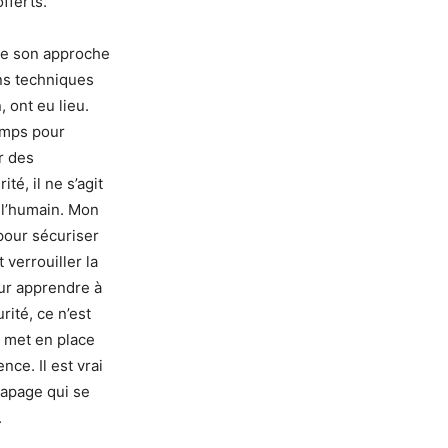
fferts.
 de son approche
ns techniques
 ont eu lieu.
temps pour
r des
é, il ne s’agit
r l’humain. Mon
pour sécuriser
 verrouiller la
eur apprendre à
rité, ce n’est
n met en place
ce. Il est vrai
rapage qui se
.