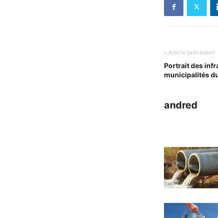
« Article précédent
Portrait des inf
municipalités d
andred