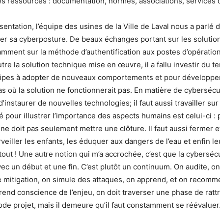
 ressources : documentation, normes, associations, services o
sentation, l’équipe des usines de la Ville de Laval nous a parlé
rer sa cyberposture. De beaux échanges portant sur les solutio
mment sur la méthode d’authentification aux postes d’opération,
utre la solution technique mise en œuvre, il a fallu investir du 
ipes à adopter de nouveaux comportements et pour développe
 où la solution ne fonctionnerait pas. En matière de cybersécurit
instaurer de nouvelles technologies; il faut aussi travailler su
 pour illustrer l’importance des aspects humains est celui-ci : 
ne doit pas seulement mettre une clôture. Il faut aussi fermer et
urveiller les enfants, les éduquer aux dangers de l’eau et enfin l
tout ! Une autre notion qui m’a accrochée, c’est que la cybersécu
vec un début et une fin. C’est plutôt un continuum. On audite, o
mitigation, on simule des attaques, on apprend, et on recommen
rend conscience de l’enjeu, on doit traverser une phase de ratt
de projet, mais il demeure qu’il faut constamment se réévaluer