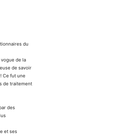
tionnaires du
 vogue de la
ieuse de savoir
! Ce fut une
s de traitement
par des
lus
e
e et ses