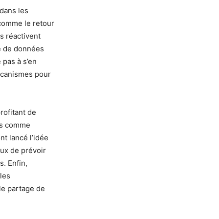
dans les
 comme le retour
s réactivent
ge de données
 pas à s’en
mécanismes pour
rofitant de
nes comme
nt lancé l’idée
eux de prévoir
s. Enfin,
les
 le partage de