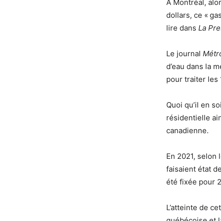
À Montréal, alo
dollars, ce « ga
lire dans
La Pre
Le journal
Métr
d’eau dans la mé
pour traiter le
Quoi qu’il en so
résidentielle a
canadienne.
En 2021, selon 
faisaient état d
été fixée pour 
L’atteinte de ce
québécoise et l