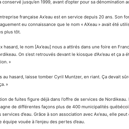
a conservé jusqu’en 1999, avant d’opter pour sa dénomination ac
entreprise française Ax’eau est en service depuis 20 ans. Son fo
vaguement eu connaissance que le nom « AXeau » avait été util
 plus tôt.
x hasard, le nom [Ax’eau] nous a attirés dans une foire en Franc
rdikeau. On s’est retrouvés devant le kiosque d’Ax’eau et ça a é
ion. »
as au hasard, laisse tomber Cyril Muntzer, en riant. Ça devait s
a. »
ction de fuites figure déjà dans l’offre de services de Nordikeau.
agne de différentes façons plus de 400 municipalités québécoi
s services d’eau. Grâce à son association avec Ax’eau, elle peu
 équipe vouée à l’enjeu des pertes d’eau.