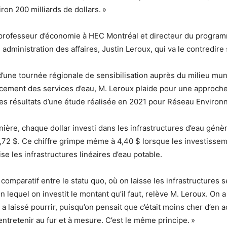
iron 200 milliards de dollars. »
e professeur d’économie à HEC Montréal et directeur du progra
administration des affaires, Justin Leroux, qui va le contredire 
d’une tournée régionale de sensibilisation auprès du milieu muni
ement des services d’eau, M. Leroux plaide pour une approche 
t les résultats d’une étude réalisée en 2021 pour Réseau Enviro
nière, chaque dollar investi dans les infrastructures d’eau génè
72 $. Ce chiffre grimpe même à 4,40 $ lorsque les investissem
se les infrastructures linéaires d’eau potable.
n comparatif entre le statu quo, où on laisse les infrastructures 
n lequel on investit le montant qu’il faut, relève M. Leroux. On 
 a laissé pourrir, puisqu’on pensait que c’était moins cher d’en 
entretenir au fur et à mesure. C’est le même principe. »