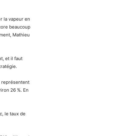
r la vapeur en
encore beaucoup
ement, Mathieu
 et il faut
tratégie.
es représentent
viron 26 %. En
c, le taux de