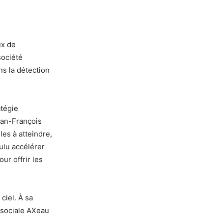
ux de
société
ns la détection
atégie
ean-François
les à atteindre,
oulu accélérer
ur offrir les
 ciel. À sa
n sociale AXeau