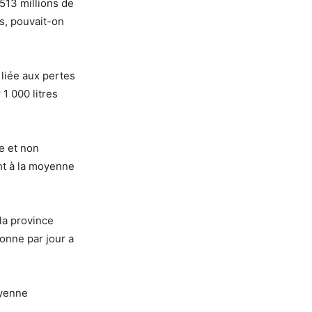
513 millions de
rs, pouvait-on
 liée aux pertes
 1 000 litres
le et non
nt à la moyenne
la province
sonne par jour a
oyenne