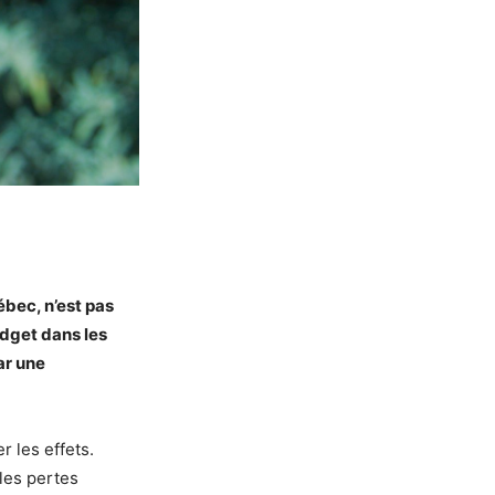
ébec, n’est pas
dget dans les
ar une
r les effets.
les pertes