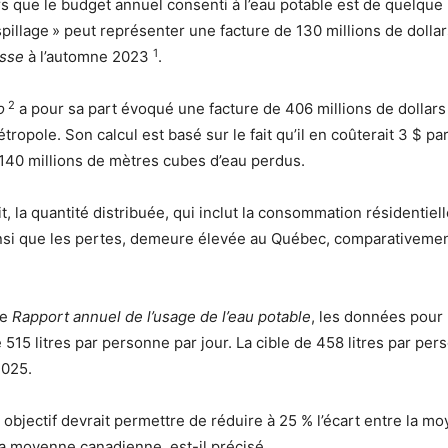
rs que le budget annuel consenti à l’eau potable est de quelque 
spillage » peut représenter une facture de 130 millions de dolla
1
sse
à l’automne 2023
.
2
o
a pour sa part évoqué une facture de 406 millions de dollars
tropole. Son calcul est basé sur le fait qu’il en coûterait 3 $ par
s 140 millions de mètres cubes d’eau perdus.
it, la quantité distribuée, qui inclut la consommation résidentiel
insi que les pertes, demeure élevée au Québec, comparativeme
le
Rapport annuel de l’usage de l’eau potable
, les données pour 
e 515 litres par personne par jour. La cible de 458 litres par per
2025.
t objectif devrait permettre de réduire à 25 % l’écart entre la m
a moyenne canadienne, est-il précisé.