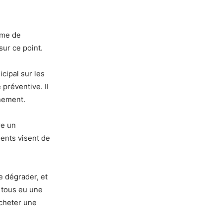
mme de
sur ce point.
cipal sur les
préventive. Il
nnement.
re un
ents visent de
se dégrader, et
a tous eu une
acheter une