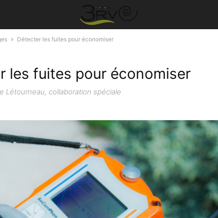
ges
Détecter les fuites pour économiser
r les fuites pour économiser
e Létourneau, collaboration spéciale