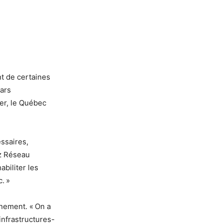
t de certaines
lars
cer, le Québec
essaires,
ez Réseau
abiliter les
. »
nnement. « On a
 infrastructures-