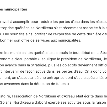
les municipalités
ravail à accomplir pour réduire les pertes d’eau dans les résea
’entreprise québécoise Nordikeau s’est récemment associée à la 
. Elle souhaite ainsi profiter de l’expertise de cette dernière da
 bonifier son offre de services aux municipalités.
 les municipalités québécoises depuis le tout début de la Str
onomie d’eau potable », souligne le président de Nordikeau, J
n avance dans la Stratégie, plus les objectifs deviennent diffici
faut intervenir de façon active dans les pertes d’eau. On a donc v
ent, en s’associant à une entreprise dont c’est la spécialité, po
us avancées dans la détection de fuites. »
istoire, l’association de Nordikeau et d’Ax’eau était écrite dans le
a 30 ans, Nordikeau a d’abord exercé ses activités sous la raiso