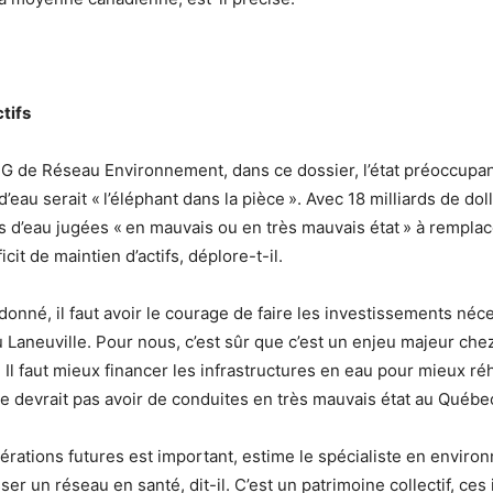
tifs
G de Réseau Environnement, dans ce dossier, l’état préoccupan
d’eau serait « l’éléphant dans la pièce ». Avec 18 milliards de dol
es d’eau jugées « en mauvais ou en très mauvais état » à rempla
cit de maintien d’actifs, déplore-t-il.
onné, il faut avoir le courage de faire les investissements néc
 Laneuville. Pour nous, c’est sûr que c’est un enjeu majeur ch
Il faut mieux financer les infrastructures en eau pour mieux réh
e devrait pas avoir de conduites en très mauvais état au Québec
rations futures est important, estime le spécialiste en enviro
sser un réseau en santé, dit-il. C’est un patrimoine collectif, ces