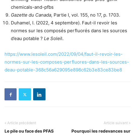
chemicals-and-pfbs
Gazette du Canada,
Partie I, vol. 155, no 17, p. 1703.
Duhamel, I. (2022, 4 septembre). Faut-il revoir les
normes sur les composés perfluorés dans les sources
d’eau potable ?
Le Solei
l.
https://www.lesoleil.com/2022/09/04/faut-il-revoir-les-
normes-sur-les-composes-perfluores-dans-les-sources-
deau-potable-368c56a629095e898c62b3e83ce83be8
« Article précédent
Article suivant »
Le pile ou face des PFAS
Pourquoi les redevances sur